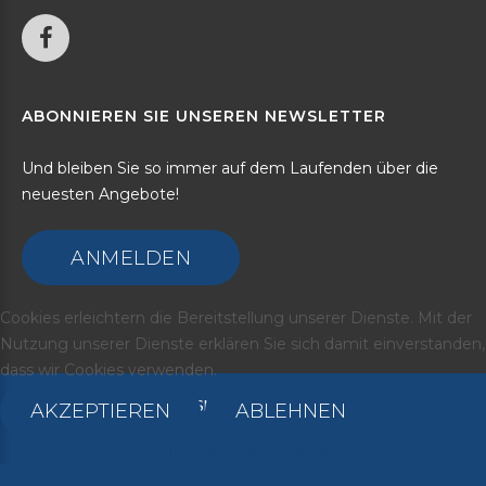
ABONNIEREN
SIE
UNSEREN
NEWSLETTER
Und bleiben Sie so immer auf dem Laufenden über die
neuesten Angebote!
ANMELDEN
Cookies erleichtern die Bereitstellung unserer Dienste. Mit der
Nutzung unserer Dienste erklären Sie sich damit einverstanden,
dass wir Cookies verwenden.
©
2026
Media Marketing-SMJ
AKZEPTIEREN
ABLEHNEN
Zur Datenschutzerklärung
Zurück zur Desktop-Version