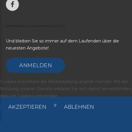
ABONNIEREN
SIE
UNSEREN
NEWSLETTER
Und bleiben Sie so immer auf dem Laufenden über die
neuesten Angebote!
ANMELDEN
Cookies erleichtern die Bereitstellung unserer Dienste. Mit der
Nutzung unserer Dienste erklären Sie sich damit einverstanden,
dass wir Cookies verwenden.
©
2026
Media Marketing-SMJ
AKZEPTIEREN
ABLEHNEN
Zur Datenschutzerklärung
Zurück zur Desktop-Version