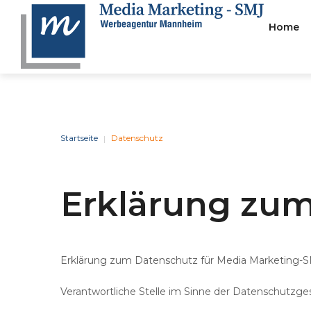
Home
Stelle
BERATUNG
&
STRAT
Startseite
Datenschutz
|
Wir Können Einen Effizien
Erklärung
zu
Zuverlässigen Businesspla
Erstellen, Der Auf Den
Tätigkeitsbereich Und Die
Branchenerfahrung Ihres
Erklärung zum Datenschutz für Media Marketing-
Unternehmens Zugeschnitt
Verantwortliche Stelle im Sinne der Datenschutzg