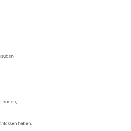
usüben:
n dürfen,
schlossen haben.