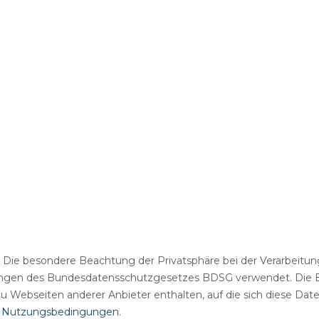
Vereinsvermarktung,
Vereinsvermarktung
Eventorganisation, Sportartikel
Fotografen
Sowie Marketing Und Beratung.
Sportartikel
Die besondere Beachtung der Privatsphäre bei der Verarbeitung 
en des Bundesdatensschutzgesetzes BDSG verwendet. Die Betre
 Webseiten anderer Anbieter enthalten, auf die sich diese Date
n Nutzungsbedingungen
.