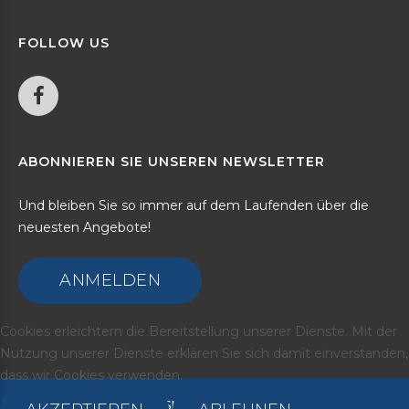
FOLLOW
US
ABONNIEREN
SIE
UNSEREN
NEWSLETTER
Und bleiben Sie so immer auf dem Laufenden über die
neuesten Angebote!
ANMELDEN
Cookies erleichtern die Bereitstellung unserer Dienste. Mit der
Nutzung unserer Dienste erklären Sie sich damit einverstanden,
dass wir Cookies verwenden.
©
2026
Media Marketing-SMJ