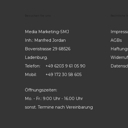
Besuchen
Sie
uns
Rechtliche
I
Media Marketing-SMJ
Impres
Inh.: Manfred Jordan
AGBs
Boveristrasse 29 68526
Haftung
Ladenburg.
Widerruf
Telefon:
+49 6203 9 61 05 90
Datensc
Mobil:
+49 172 30 58 605
Öffnungszeiten:
Mo. - Fr.: 9:00 Uhr - 16.00 Uhr
sonst. Termine nach Vereinbarung