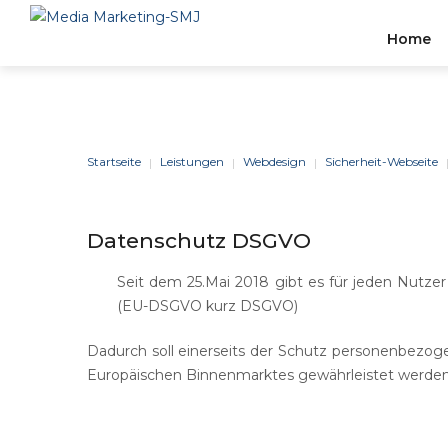
Home
Stelle
BERATUNG
&
STRATEGIE
Startseite
Leistungen
Webdesign
Sicherheit-Webseite
|
|
|
Wir Können Einen Effizien
Datenschutz
DSGVO
Zuverlässigen Businesspla
Erstellen, Der Auf Den
Seit dem 25.Mai 2018 gibt es für jeden Nutze
Tätigkeitsbereich Und Die
(EU-DSGVO kurz DSGVO)
Branchenerfahrung Ihres
Unternehmens Zugeschnitt
Dadurch soll einerseits der Schutz personenbezoge
Europäischen Binnenmarktes gewährleistet werden