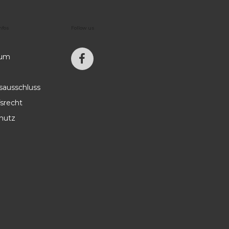
nfos
Follow
us
sum
sausschluss
srecht
hutz