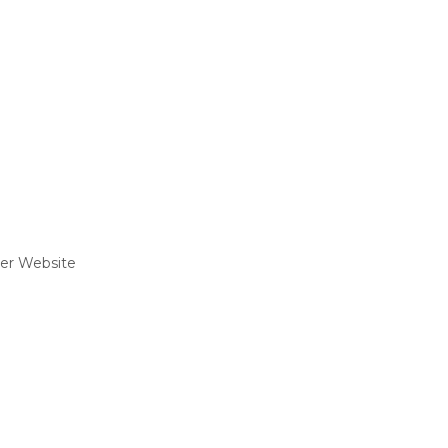
Vereinsvermarktung
Fotografen
Sportartikel
rer Website