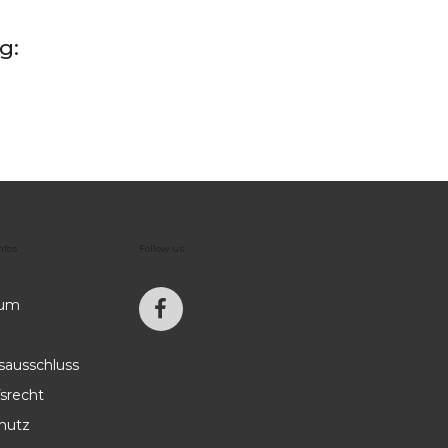
g:
nfos
Follow
us
sum
sausschluss
srecht
hutz