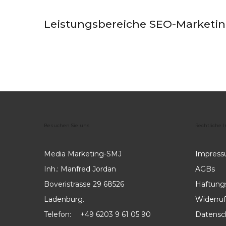
Leistungsbereiche SEO-Marketin
Besuchen
Sie
uns
Rechtliche
I
Media Marketing-SMJ
Impres
Inh.: Manfred Jordan
AGBs
Boveristrasse 29 68526
Haftung
Ladenburg.
Widerruf
Telefon:
+49 6203 9 61 05 90
Datensc