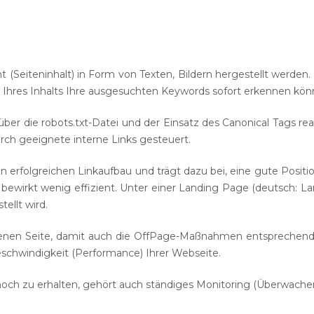
Vereinsvermarktung
Fotografen
Sportartikel
(Seiteninhalt) in Form von Texten, Bildern hergestellt werden.
n Ihres Inhalts Ihre ausgesuchten Keywords sofort erkennen kö
er die robots.txt-Datei und der Einsatz des Canonical Tags rea
urch geeignete interne Links gesteuert.
n erfolgreichen Linkaufbau und trägt dazu bei, eine gute Posit
ewirkt wenig effizient. Unter einer Landing Page (deutsch: La
ellt wird.
genen Seite, damit auch die OffPage-Maßnahmen entsprechend 
eschwindigkeit (Performance) Ihrer Webseite.
ch zu erhalten, gehört auch ständiges Monitoring (Überwache