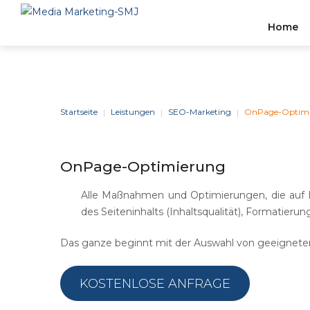
Home
Stelle
BERATUNG
&
STRATEGIE
Startseite
Leistungen
SEO-Marketing
OnPage-Optim
|
|
|
Wir Können Einen Effizien
OnPage-Optimierung
Zuverlässigen Businesspla
Erstellen, Der Auf Den
Alle Maßnahmen und Optimierungen, die auf
Tätigkeitsbereich Und Die
des Seiteninhalts (Inhaltsqualität), Formatierun
Branchenerfahrung Ihres
Unternehmens Zugeschnitt
Das ganze beginnt mit der Auswahl von geeigneten
KOSTENLOSE ANFRAGE