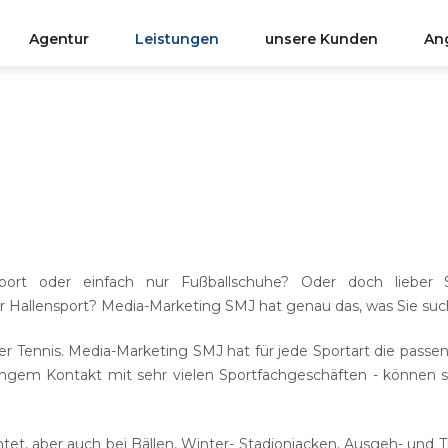
Agentur
Leistungen
unsere Kunden
An
nangebote
Printwerbung
Angebot Erst
GESTALTUNG
&
ENTWICKLUNG
KUNDENSE
Werbeb
Internetwerbung
WEB-Vi
CMS-Sys
Webdesign
ten Und
Unsere Angebote Erstrecken Sich
Unser Un
Email-Ma
Online-
OffPage
n
Über Die Bereiche Print- Und
Maßgesch
SEO-Marketing
Webdesign, Web-Video, Social
Beratung
port oder einfach nur Fußballschuhe? Oder doch lieber 
Social M
Support
OnPage-
Fahrzeu
Beschriftungen
Media Marketing, Beschriftungen
Akquisit
r Hallensport? Media-Marketing SMJ hat genau das, was Sie suc
(Fahrzeug, Schaufenster,
Sicherhe
Eintrags
Schaufe
Print-Design
en Ist.
Oberflächenfolierung, Textildruck),
der Tennis. Media-Marketing SMJ hat für jede Sportart die passe
Oberfläc
Mobile Leuchtwände,
Mobile Leuchtwände
ngem Kontakt mit sehr vielen Sportfachgeschäften - können s
Vereinsvermarktung,
Textildr
Event-Organisation
Eventorganisation, Sportartikel
Sowie Marketing Und Beratung.
tet, aber auch bei Bällen, Winter- Stadionjacken, Ausgeh- und T