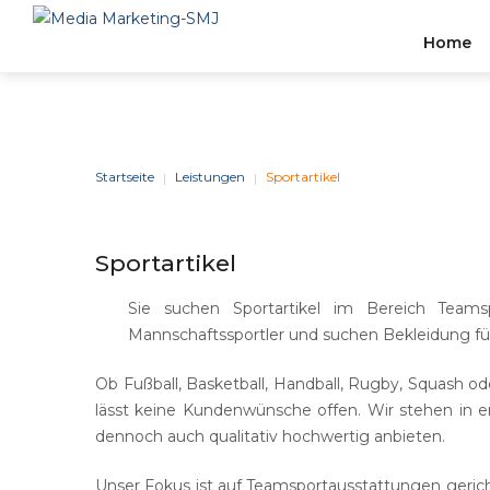
Home
Stelle
BERATUNG
&
STRATEGIE
Startseite
Leistungen
Sportartikel
|
|
Wir Können Einen Effizien
Sportartikel
Zuverlässigen Businesspla
Erstellen, Der Auf Den
Sie suchen Sportartikel im Bereich Teams
Tätigkeitsbereich Und Die
Mannschaftssportler und suchen Bekleidung fü
Branchenerfahrung Ihres
Unternehmens Zugeschnitt
Ob Fußball, Basketball, Handball, Rugby, Squash o
lässt keine Kundenwünsche offen. Wir stehen in e
dennoch auch qualitativ hochwertig anbieten.
Unser Fokus ist auf Teamsportausstattungen gerich