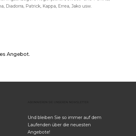
Backup
 Diadorra, Patrick, Kappa, Errea, Jako usw.
es
Angebot.
ABONNIEREN
SIE
UNSEREN
NEWSLETTER
Und bleiben Sie so immer auf dem
Laufenden über die neuesten
Angebote!