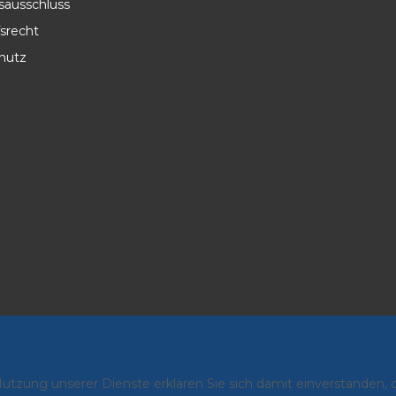
sausschluss
srecht
hutz
 Nutzung unserer Dienste erklären Sie sich damit einverstanden,