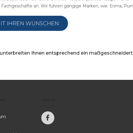
Vereinsvermarktung
e Fachgeschäfte an. Wir führen gängige Marken, wie: Erima, Puma,
Fotografen
MIT IHREN WÜNSCHEN:
Sportartikel
unterbreiten
Ihnen
entsprechend
ein
maßgeschneidert
nfos
Follow
us
sum