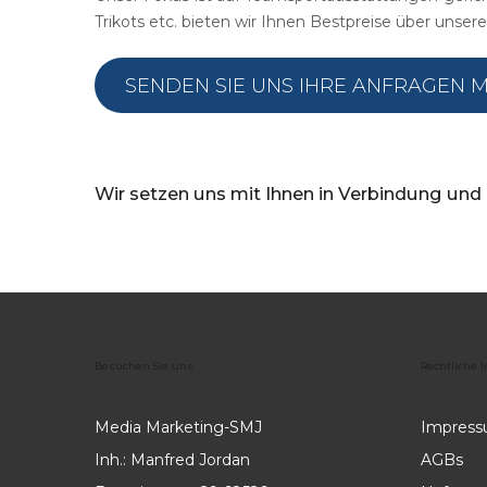
Trikots etc. bieten wir Ihnen Bestpreise über unser
SENDEN SIE UNS IHRE ANFRAGEN 
Wir
setzen
uns
mit
Ihnen
in
Verbindung
und
Besuchen
Sie
uns
Rechtliche
I
Media Marketing-SMJ
Impres
Inh.: Manfred Jordan
AGBs