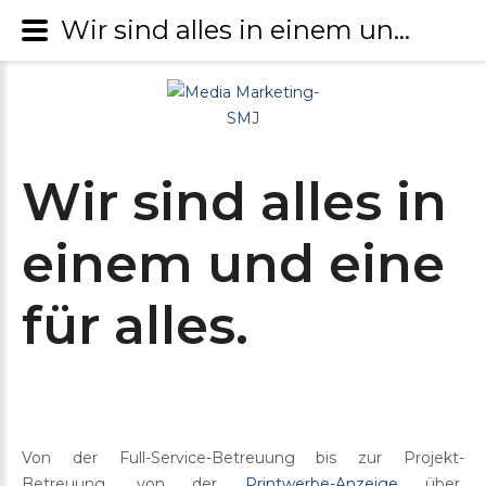
Wir sind alles in einem und eine für alles. - Media Marketing-SMJ
Wir
sind
alles
in
einem
und
eine
für
alles.
Von der Full-Service-Betreuung bis zur Projekt-
Betreuung, von der
Printwerbe-Anzeige
über