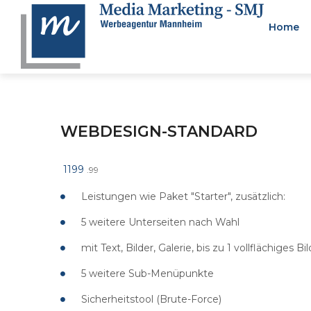
Home
Stelle
WEBDESIGN-STANDARD
BERATUNG
&
STRAT
1199
.99
Leistungen wie Paket "Starter", zusätzlich:
5 weitere Unterseiten nach Wahl
mit Text, Bilder, Galerie, bis zu 1 vollflächiges Bi
5 weitere Sub-Menüpunkte
Wir Können Einen Effizien
Zuverlässigen Businesspla
Sicherheitstool (Brute-Force)