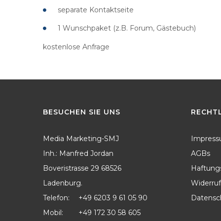
Erstellen, Der Auf Den
separate Kontaktseite
Tätigkeitsbereich Und Die
Branchenerfahrung Ihres
1 Wunschpaket (z.B. Forum, Gästebuch)
Unternehmens Zugeschnitt
kostenlose Anfrage
BESUCHEN
SIE
UNS
RECHT
Media Marketing-SMJ
Impres
Inh.: Manfred Jordan
AGBs
Boveristrasse 29 68526
Haftung
Ladenburg.
Widerruf
Telefon:
+49 6203 9 61 05 90
Datensc
Mobil:
+49 172 30 58 605