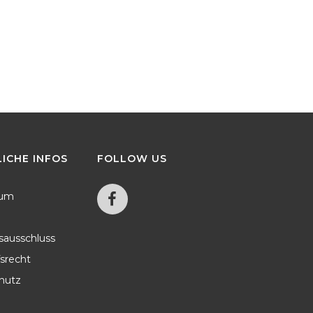
Über Die Bereiche Print- Und
Vereinsvermarktung
Webdesign, Web-Video, Social
Fotografen
Media Marketing, Beschriftungen
en Ist.
(Fahrzeug, Schaufenster,
Sportartikel
Oberflächenfolierung, Textildruck),
Mobile Leuchtwände,
Vereinsvermarktung,
Eventorganisation, Sportartikel
Sowie Marketing Und Beratung.
LICHE
INFOS
FOLLOW
US
sum
sausschluss
srecht
hutz